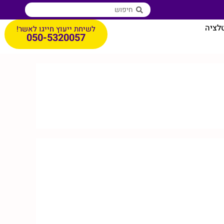
טלציה
לשיחת ייעוץ חייגו לאשר!
050-5320057