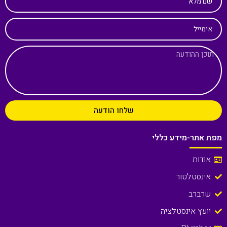
שם מלא
אימייל
שלחו הודעה
מפת אתר-מידע כללי
אודות
אינסטלטור
שרברב
יועץ אינסטלציה