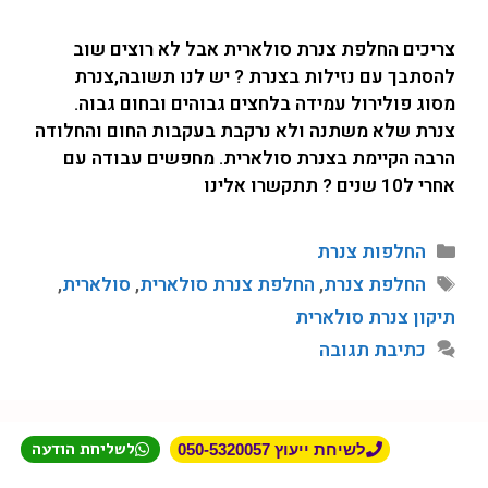
צריכים החלפת צנרת סולארית אבל לא רוצים שוב
להסתבך עם נזילות בצנרת ? יש לנו תשובה,צנרת
מסוג פולירול עמידה בלחצים גבוהים ובחום גבוה.
צנרת שלא משתנה ולא נרקבת בעקבות החום והחלודה
הרבה הקיימת בצנרת סולארית. מחפשים עבודה עם
אחרי ל10 שנים ? תתקשרו אלינו
החלפות צנרת
החלפת צנרת
,
החלפת צנרת סולארית
,
סולארית
,
תיקון צנרת סולארית
כתיבת תגובה
לשליחת הודעה
לשיחת ייעוץ 050-5320057