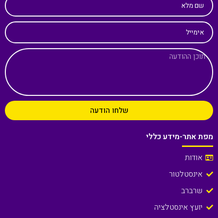
שם מלא
אימייל
שלחו הודעה
מפת אתר-מידע כללי
אודות
אינסטלטור
שרברב
יועץ אינסטלציה