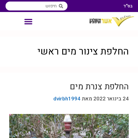
בס"ד
אינסטלטור איזורי שירות
החלפת צינור מים ראשי
החלפת צנרת מים
24 בינואר 2022
מאת
dvirbh1994