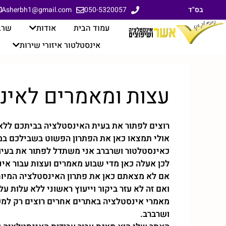
בס"ד
Asherbh1@gmail.com
050-5320057
עמוד הבית
אודות
שרב
אינסטלטור איזורי שירות
עצות ומאמרים לאינ
רוצים לפתור את בעית האינסטלציה בביתכם ללא
אולי תמצאו כאן את הפתרון הפשוט בשבילכם במק
כאינסטלטור ושרברב אני משתדל לפתור את בעיות
לכן אעלה כאן מדי שבוע מאמרים ועצות עבור אי
אם לא מצאתם כאן את פתרון האינסטלציה המיוח
ואם זה לא עזר ביקור וייעוץ ראשוני ללא עלות ע
מאמרי אינסטלציה באתרים אחרים רוצים רק למש
ושרברב.