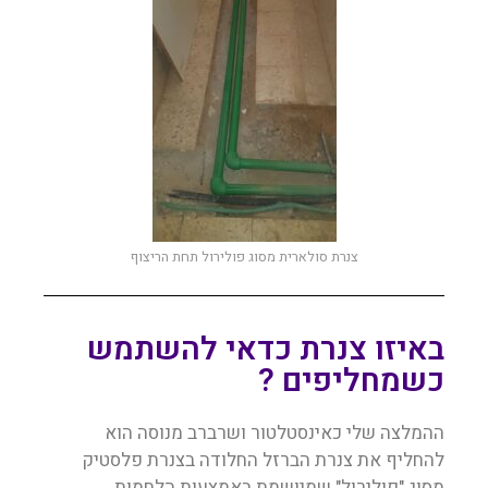
צנרת סולארית מסוג פולירול תחת הריצוף
באיזו צנרת כדאי להשתמש
כשמחליפים ?
ההמלצה שלי כאינסטלטור ושרברב מנוסה הוא
להחליף את צנרת הברזל החלודה בצנרת פלסטיק
מסוג "פולירול" שמיושמת באמצעות הלחמות.