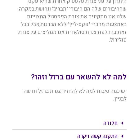
היתרון על פני צנרת פלסטיק אחרת שהיא פקס
שהחיבורים שלה הם חיבורי "תבריג" ונחושת,במקרה
שלנו אנו מתקינים את צנרת הפקסגול המצויינת
באמצעות מחברי "פקס-ליין" ללא הברגות,אבל בכל
זאת בהחלפת צנרת סולארית אנו ממליצים על צנרת
פולירול.
למה לא להשאר עם ברזל וזהו?
יש כמה סיבות למה לא להחזיר צנרת ברזל חדשה
לבניין.
חלודה
התקנה קשה ויקרה