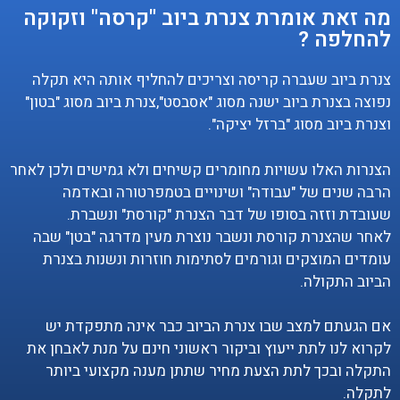
מה זאת אומרת צנרת ביוב "קרסה" וזקוקה
להחלפה ?
צנרת ביוב שעברה קריסה וצריכים להחליף אותה היא תקלה
נפוצה בצנרת ביוב ישנה מסוג "אסבסט",צנרת ביוב מסוג "בטון"
וצנרת ביוב מסוג "ברזל יציקה".
הצנרות האלו עשויות מחומרים קשיחים ולא גמישים ולכן לאחר
הרבה שנים של "עבודה" ושינויים בטמפרטורה ובאדמה
שעובדת וזזה בסופו של דבר הצנרת "קורסת" ונשברת.
לאחר שהצנרת קורסת ונשבר נוצרת מעין מדרגה "בטן" שבה
עומדים המוצקים וגורמים לסתימות חוזרות ונשנות בצנרת
הביוב התקולה.
אם הגעתם למצב שבו צנרת הביוב כבר אינה מתפקדת יש
לקרוא לנו לתת ייעוץ וביקור ראשוני חינם על מנת לאבחן את
התקלה ובכך לתת הצעת מחיר שתתן מענה מקצועי ביותר
לתקלה.