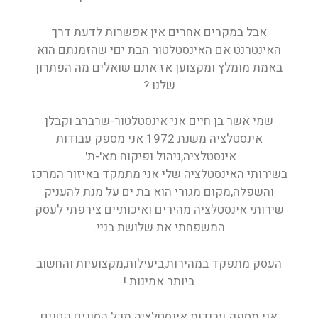
אבל במקרים אחרים אין אפשרות לדעת דרך
האינטרנט אם האינסטלטור הבת יםי שהזמנתם הוא
באמת מומלץ ומקצוען אז אתם שואלים מה הפתרון
שלנו ?
שמי אשר בן חיים אני אינסטלטור-שרברב וקבלן
אינסטלציה משנת 1972 אני מספק עבודות
אינסטלציה,ניהול ופיקוח מא'-ת'.
בשירותי האינסטלציה שלי אני מתמקד באיזור המרכז
והשפלה,מקום מגורי הוא בת ים על מנת להעניק
שירותי אינסטלציה מהירים ואיכותיים צירפתי לעסק
המשפחתי את שלושת בניי.
העסק מתפקד במהירות,ביעילות,מקצועיות והחשוב
ביותר אמינות !
אני מספק עבודות אינסטלציה מכל הסוגים קטנים