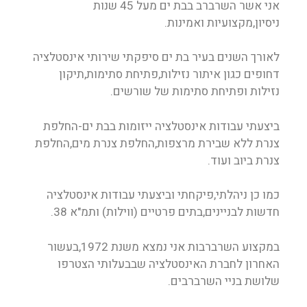
אני אשר השרברב בבת ים מעל 45 שנות
ניסיון,מקצועיות ואמינות.
לאורך השנים בעיר בת ים סיפקתי שירותי אינסטלציה
דחופים כגון איתור נזילות,פתיחת סתימות,תיקון
נזילות ופתיחת סתימות של שורשים.
ביצעתי עבודות אינסטלציה ייזומות בבת ים-החלפת
צנרת ללא שבירת מרצפות,החלפת צנרת מים,החלפת
צנרת ביוב ועוד.
כמו כן ניהלתי,פיקחתי וביצעתי עבודות אינסטלציה
חדשות לבניינים,בתים פרטיים (ווילות) ותמ"א 38.
במקצוע השרברבות אני נמצא משנת 1972,בעשור
האחרון לחברת האינסטלציה שבבעלותי הצטרפו
שלושת בניי השרברבים.